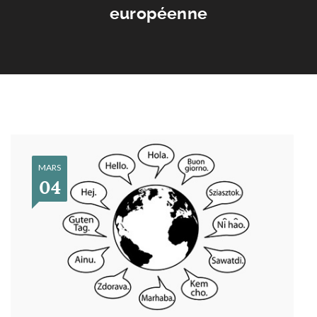
européenne
MARS
04