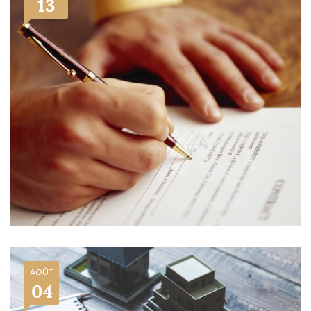
13
AOÛT
04