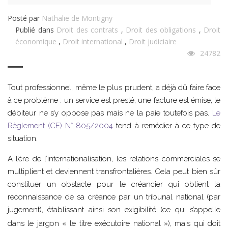
Posté par
Nathalie de Montigny
Publié dans
Droit des contrats
,
Droit des obligations
,
Droit
économique
,
Droit international
,
Droit judiciaire
24782
Tout professionnel, même le plus prudent, a déjà dû faire face
à ce problème : un service est presté, une facture est émise, le
débiteur ne s’y oppose pas mais ne la paie toutefois pas.
Le
Règlement (CE) N° 805/2004
tend à remédier à ce type de
situation.
A l’ère de l’internationalisation, les relations commerciales se
multiplient et deviennent transfrontalières. Cela peut bien sûr
constituer un obstacle pour le créancier qui obtient la
reconnaissance de sa créance par un tribunal national (par
jugement), établissant ainsi son exigibilité (ce qui s’appelle
«
»
dans le jargon
le titre exécutoire national
), mais qui doit