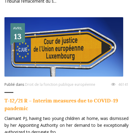
Tribunal l’effacement du s...
AVRIL
13
Publié dans
Droit de la fonction publique européenne
46141
T-12/21 R – Interim measures due to COVID-19
pandemic
Claimant PJ, having two young children at home, was dismissed
by her Appointing Authority on her demand to be exceptionally
authorized to derogate fro...