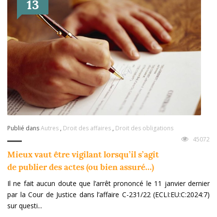
13
Publié dans
Autres
,
Droit des affaires
,
Droit des obligations
45072
Mieux vaut être vigilant lorsqu’il s’agit
de publier des actes (ou bien assuré…)
Il ne fait aucun doute que l’arrêt prononcé le 11 janvier dernier
par la Cour de Justice dans l’affaire C-231/22 (ECLI:EU:C:2024:7)
sur questi...