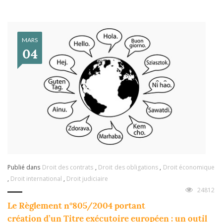
MARS
04
Publié dans
Droit des contrats
,
Droit des obligations
,
Droit économique
,
Droit international
,
Droit judiciaire
24812
Le Règlement n°805/2004 portant
création d’un Titre exécutoire européen : un outil