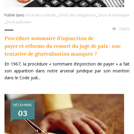
Publié dans
Droit des contrats
,
Droit des obligations
,
Droit économique
,
Droit judiciaire
24425
Procédure sommaire d’injonction de
payer et réforme du ressort du juge de paix : une
tentative de généralisation manquée ?
En 1967, la procédure « sommaire d’injonction de payer » a fait
son apparition dans notre arsenal juridique par son insertion
dans le Code judi...
DÉCEMBRE
03