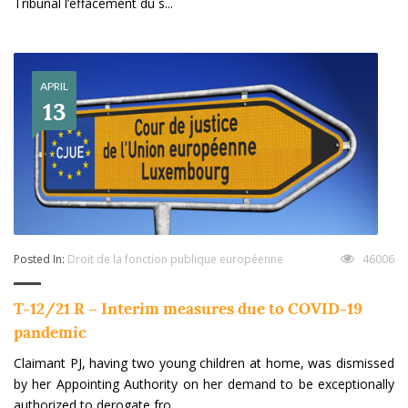
Tribunal l’effacement du s...
APRIL
13
Posted In:
Droit de la fonction publique européenne
46006
T-12/21 R – Interim measures due to COVID-19
pandemic
Claimant PJ, having two young children at home, was dismissed
by her Appointing Authority on her demand to be exceptionally
authorized to derogate fro...