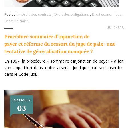
Posted In:
Droit des contrats
,
Droit des obligations
,
Droit économique
,
Droit judiciaire
24358
Procédure sommaire d’injonction de
payer et réforme du ressort du juge de paix : une
tentative de généralisation manquée ?
En 1967, la procédure « sommaire d’injonction de payer » a fait
son apparition dans notre arsenal juridique par son insertion
dans le Code judi...
DECEMBER
03