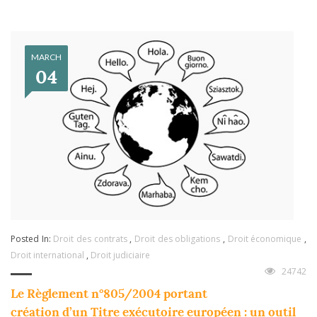
MARCH
04
Posted In:
Droit des contrats
,
Droit des obligations
,
Droit économique
,
Droit international
,
Droit judiciaire
24742
Le Règlement n°805/2004 portant
création d’un Titre exécutoire européen : un outil