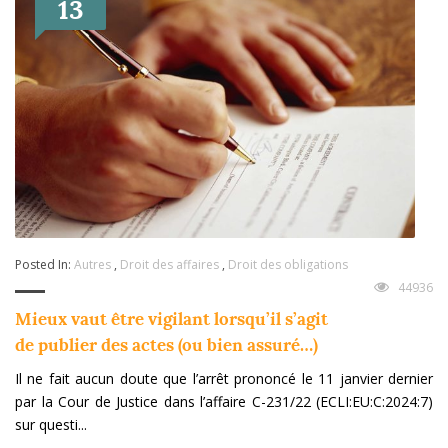
13
Posted In:
Autres
,
Droit des affaires
,
Droit des obligations
44936
Mieux vaut être vigilant lorsqu’il s’agit
de publier des actes (ou bien assuré…)
Il ne fait aucun doute que l’arrêt prononcé le 11 janvier dernier
par la Cour de Justice dans l’affaire C-231/22 (ECLI:EU:C:2024:7)
sur questi...